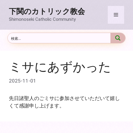
コ
下関のカトリック教会
ン
メ
テ
Shimonoseki Catholic Community
ン
ニ
ツ
へ
ス
ュ
キ
ッ
ミサにあずかった
ー
プ
2025-11-01
先日諸聖人のごミサに参加させていただいて嬉し
くて感謝申し上げます。