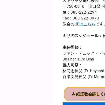
カトリック細江教会
守
〒750-0016 山口
☎：083-222-2294
Fax：083-222-0970
教会の
HPはこちら
です
ミサのスケジュール：
主任司祭
：
ファン・デュック・デ
Jb Phan Đức Định
協力司祭
：
林尚志神父 (Fr. Hayashi H
百瀬文晃神父 (Fr. Momose
⛪
細江教会詳しく