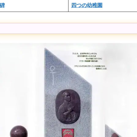
碑
四つの幼稚園