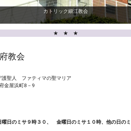
カトリック細江教会
★ ★ ★
府教会
護聖人 ファティマの聖マリア
長府金屋浜町8－9
日曜日のミサ９時３０、 金曜日のミサ１０時、他の日のミ