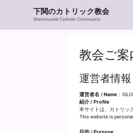
コ
下関のカトリック教会
ン
テ
Shimonoseki Catholic Community
ン
ツ
へ
ス
教会ご案
キ
ッ
プ
運営者情報 / A
運営者名 / Name
：SILO
紹介 / Profile
本サイトは、カトリッ
This website is personal
目的 / Purpose