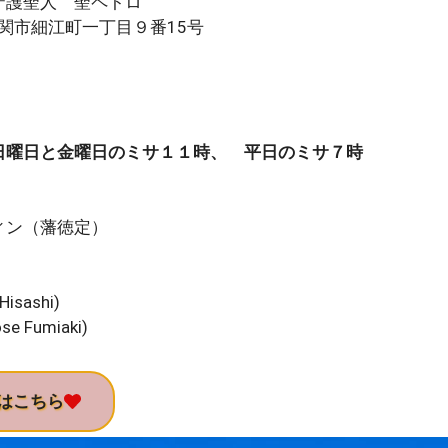
護聖人 聖ペトロ
県下関市細江町一丁目９番15号
。
日曜日と金曜日のミサ１１時、 平日のミサ７時
ィン（藩徳定）
isashi)
 Fumiaki)
はこちら