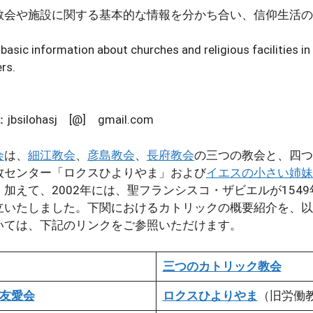
教会や施設に関する基本的な情報を分かち合い、信仰生活の
 basic information about churches and religious facilities i
ers.
silohasj [@] gmail.com
会
は、
細江教会
、
彦島教会
、
長府教会
の三つの教会と、四つ
牧センター「ロクスひよりやま」および
イエスの小さい姉妹
加えて、2002年には、聖フランシスコ・ザビエルが154
立いたしました。下関におけるカトリックの概要紹介を、以
いては、下記のリンクをご参照いただけます。
三つのカトリック教会
友愛会
ロクスひよりやま
（旧労働