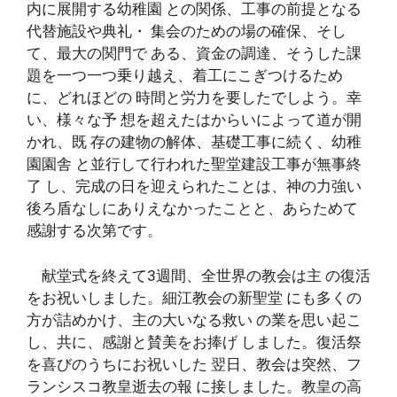
内に展開する幼稚園 との関係、工事の前提となる
代替施設や典礼・ 集会のための場の確保、そし
て、最大の関門で ある、資金の調達、そうした課
題を一つ一つ乗り越え、着工にこぎつけるため
に、どれほどの 時間と労力を要したでしよう。幸
い、様々な予 想を超えたはからいによって道が開
かれ、既 存の建物の解体、基礎工事に続く、幼稚
園園舎 と並行して行われた聖堂建設工事が無事終
了 し、完成の日を迎えられたことは、神の力強い
後ろ盾なしにありえなかったことと、あらためて
感謝する次第です。
献堂式を終えて3週間、全世界の教会は主 の復活
をお祝いしました。細江教会の新聖堂 にも多くの
方が詰めかけ、主の大いなる救い の業を思い起こ
し、共に、感謝と賛美をお捧げ しました。復活祭
を喜びのうちにお祝いした 翌日、教会は突然、フ
ランシスコ教皇逝去の報 に接しました。教皇の高