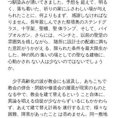
つ馴染みが湧いてきました。予想を 超えて、明る
く、落ち着いた、祈りの家にふさわしい場が与え
られたことに、何よりもまず、 感謝しなければな
りません。長年親しんできた祭壇奥のステンドグ
ラス、十字架、聖櫃、聖 体ランプ、そして、パイ
プオルガン、さらには、 ベンチと、以前の聖堂の
雰囲気を残しながら、 随所に設計士の配慮に満ち
た意匠がうかがえ る、限られた条件を最大限生か
した、神の民の 集いの場としての聖なる建物に、
心動かされ ない人は少ないのではないでしょう
か。
少子高齢化の波が教会にも波及し、あちこちで
教会の併合・閉鎖や修道会の撤退が現実のものと
なる中で、教会を建て替えるという こと自体に、
異論を唱える信徒が少なからず いるにもかかわら
ず、あえて建て替え計画を 遂行する上で、様々な
困難、障害があったこと は否めません。同一敷地