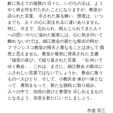
齢に加えての激務の 日々に、いのちの主は、よう
やく終止符を打たれたことになりますが、教皇が
語られた言葉、 示された振る舞い、態度は、いつ
までも、人々 の心に刻まれるに違いありません。
特に、今まで、忘れられ、軽んじられてきた人々
への思い やりに溢れた眼差しは、心に焼き付いて
離れ ないのでは。細江教会の新たな船出の時が、
フ ランシスコ教皇の帰天と重なることは決して 偶
然と思えません。教皇が最初に発表された 文書
『福音の喜び』で繰り返された言葉、「出 向いて
ゆく教会」、これは、まさに、細江教会 の船出に
ふさわしい言葉ではないでしょうか。 教会に集う
もの一人ひとり、そして、小教区全 体が一体とな
って、勇気をもって、新たな挑戦 に取り組み、
人々の中で、信仰の喜びと希望を 示し伝えるもの
となるよう、決意を新たにい たしましょう。
作道 宗三