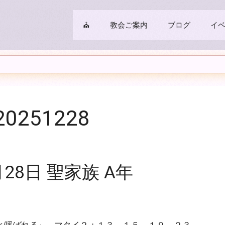
⛪
教会ご案内
ブログ
イ
251228
月28日 聖家族 A年
と呼ばれる
」 マタイ２：１３－１５，１９－２３