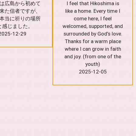
は広島から初めて
I feel that Hikoshima is
来た信者ですが、
like a home. Every time I
本当に祈りの場所
come here, I feel
と感じました。
welcomed, supported, and
2025-12-29
surrounded by God’s love.
Thanks for a warm place
where I can grow in faith
and joy. (from one of the
youth)
2025-12-05