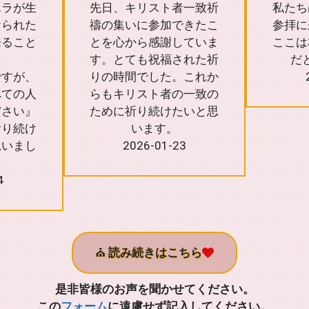
エラが生
先日、キリスト者一致祈
私たち
おられた
禱の集いに参加できたこ
参拝に
来ること
とを心から感謝していま
ここは
す。とても祝福された祈
だ
ですが、
りの時間でした。これか
べての人
らもキリスト者の一致の
ださい』
ために祈り続けたいと思
祈り続け
います。
思いまし
2026-01-23
4
⛪
読み続きはこちら
是非皆様のお声を聞かせてください。
この
フォーム
に遠慮せず記入してください。