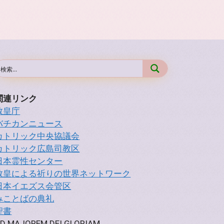
関連リンク
教皇庁
バチカンニュース
カトリック中央協議会
カトリック広島司教区
日本霊性センター
教皇による祈りの世界ネットワーク
日本イエズス会管区
みことばの典礼
聖書
D MAJOREM DEI GLORIAM