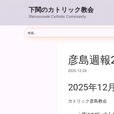
コ
下関のカトリック教会
ン
テ
Shimonoseki Catholic Community
ン
ツ
へ
ス
キ
ッ
彦島週報20
プ
2025-12-26
2025年12
カトリック彦島教会
「
彼はナザレの人