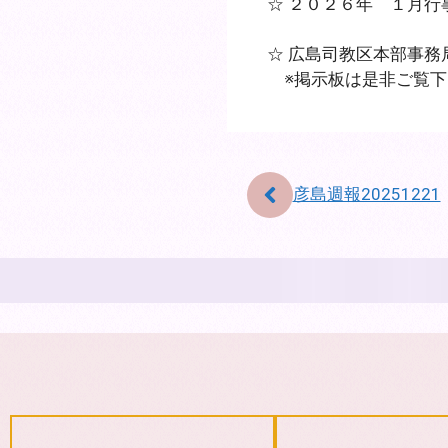
☆ ２０２６年 １月
☆ 広島司教区本部事
※掲示板は是非ご覧
彦島週報20251221