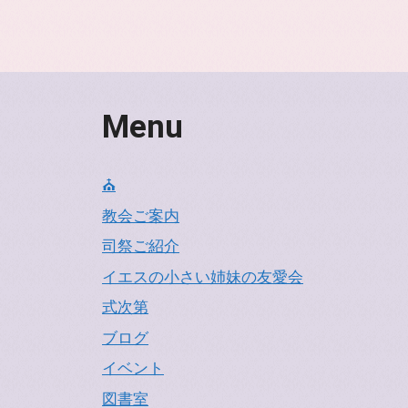
Menu
⛪
教会ご案内
司祭ご紹介
イエスの小さい姉妹の友愛会
式次第
ブログ
イベント
図書室