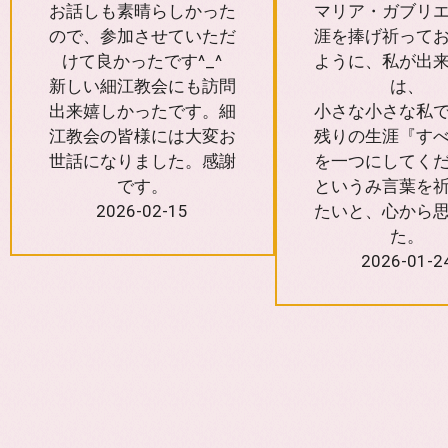
お話しも素晴らしかった
マリア・ガブリ
ので、参加させていただ
涯を捧げ祈って
けて良かったです^_^
ように、私が出
新しい細江教会にも訪問
は、
出来嬉しかったです。細
小さな小さな私
江教会の皆様には大変お
残りの生涯『す
世話になりました。感謝
を一つにしてく
です。
というみ言葉を
2026-02-15
たいと、心から
た。
2026-01-2