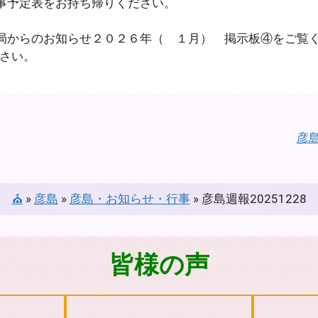
行事予定表をお持ち帰りください。
務局からのお知らせ２０２６年（ １月） 掲示板④をご覧
下さい。
彦島
⛪
»
彦島
»
彦島・お知らせ・行事
»
彦島週報20251228
皆様の声