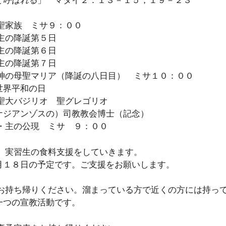
聖家族 ミサ９：００
主の降誕第５日
主の降誕第６日
主の降誕第７日
神の母聖マリア（降誕の八日目） ミサ１０：００
和の日
聖大バジリオ 聖グレゴリオ
の）司教教会博士（記念）
・主の公現 ミサ ９：００
生、実習生の食料支援をしていきます。
１８日の予定です。ご支援をお願いします。
ずお持ち帰りください。溜まっている方で近くの方には持っ
つの宣教活動です。