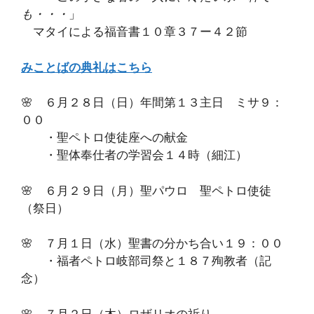
も・・・
」
マタイによる福音書１０章３７ー４２節
みことばの典礼はこちら
🌸 ６月２８日（日）年間第１３主日 ミサ９：
００
・聖ペトロ使徒座への献金
・聖体奉仕者の学習会１４時（細江）
🌸 ６月２９日（月）聖パウロ 聖ペトロ使徒
（祭日）
🌸 ７月１日（水）聖書の分かち合い１９：００
・福者ペトロ岐部司祭と１８７殉教者（記
念）
🌸 ７月２日（木）ロザリオの祈り