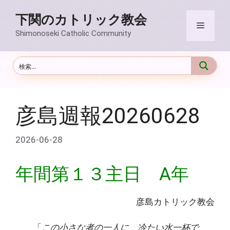
コ
下関のカトリック教会
ン
メ
テ
Shimonoseki Catholic Community
ン
ニ
ツ
へ
ス
ュ
キ
ッ
彦島週報20260628
ー
プ
2026-06-28
年間第１３主日 A年
彦島カトリック教会
「
この小さな者の一人に、冷たい水一杯で