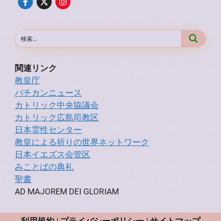
関連リンク
教皇庁
バチカンニュース
カトリック中央協議会
カトリック広島司教区
日本霊性センター
教皇による祈りの世界ネットワーク
日本イエズス会管区
みことばの典礼
聖書
AD MAJOREM DEI GLORIAM
利用規約
|
プライバシーポリシー
|
サイトマップ