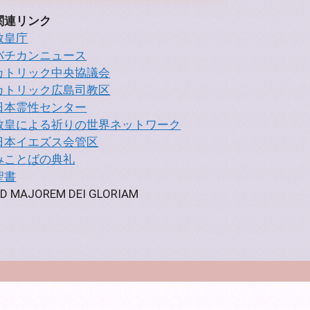
関連リンク
教皇庁
バチカンニュース
カトリック中央協議会
カトリック広島司教区
日本霊性センター
教皇による祈りの世界ネットワーク
日本イエズス会管区
みことばの典礼
聖書
D MAJOREM DEI GLORIAM