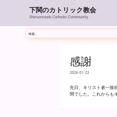
コ
下関のカトリック教会
ン
テ
Shimonoseki Catholic Community
ン
ツ
へ
ス
キ
ッ
感謝
プ
2026-01-23
先日、キリスト者一致
間でした。これからも