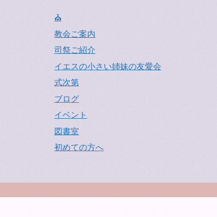
⛪
教会ご案内
司祭ご紹介
イエスの小さい姉妹の友愛会
式次第
ブログ
イベント
図書室
初めての方へ