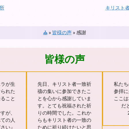
所
キリスト
⛪
»
皆様の声
»
感謝
皆様の声
エラが生
先日、キリスト者一致祈
私たち
おられた
禱の集いに参加できたこ
参拝に
来ること
とを心から感謝していま
ここは
す。とても祝福された祈
だ
ですが、
りの時間でした。これか
べての人
らもキリスト者の一致の
ださい』
ために祈り続けたいと思