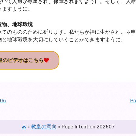
おいて人命が尊重され、保障されますように。そして、人命
きますように。
造物、地球環境
べてのもののために祈ります。私たちが神に生かされ、ネ申
物と地球環境を大切にしていくことができますように。
皇のビデオはこちら
606
Po
⛪
»
教皇の意向
»
Pope Intention 202607