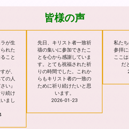
皆様の声
エラが生
先日、キリスト者一致祈
私たち
おられた
禱の集いに参加できたこ
参拝に
来ること
とを心から感謝していま
ここは
す。とても祝福された祈
だ
ですが、
りの時間でした。これか
べての人
らもキリスト者の一致の
ださい』
ために祈り続けたいと思
祈り続け
います。
思いまし
2026-01-23
4