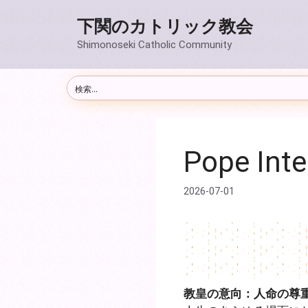
コ
下関のカトリック教会
ン
テ
Shimonoseki Catholic Community
ン
ツ
へ
ス
キ
ッ
Pope Int
プ
2026-07-01
教皇の意向：人命の尊