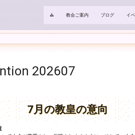
⛪
教会ご案内
ブログ
イ
ention 202607
7月の教皇の意向
重