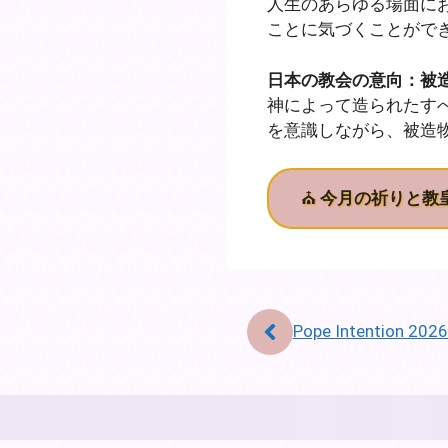
人生のあらゆる場面に
ことに気づくことがで
日本の教会の意向：被
神によって造られたす
を意識しながら、被造
⛪
今月の祈りと教
Pope Intention 202