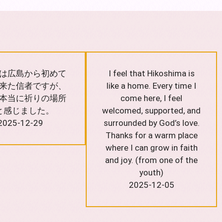
は広島から初めて
I feel that Hikoshima is
来た信者ですが、
like a home. Every time I
本当に祈りの場所
come here, I feel
と感じました。
welcomed, supported, and
2025-12-29
surrounded by God’s love.
Thanks for a warm place
where I can grow in faith
and joy. (from one of the
youth)
2025-12-05