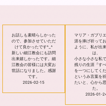
お話しも素晴らしかった
マリア・ガブリ
ので、参加させていただ
涯を捧げ祈って
けて良かったです^_^
ように、私が出
新しい細江教会にも訪問
は、
出来嬉しかったです。細
小さな小さな私
江教会の皆様には大変お
残りの生涯『す
世話になりました。感謝
を一つにしてく
です。
というみ言葉を
2026-02-15
たいと、心から
た。
2026-01-2