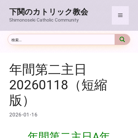
コ
下関のカトリック教会
ン
メ
テ
Shimonoseki Catholic Community
ン
ニ
ツ
へ
ス
ュ
キ
ッ
年間第二主日
ー
プ
20260118（短縮
版）
2026-01-16
年間第二主日A年