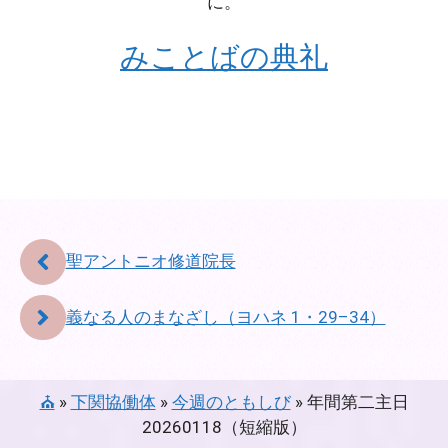
に。
みことばの典礼
聖アントニオ修道院長
義なる人のまなざし（ヨハネ 1・29–34）
⛪
»
下関協働体
»
今週のともしび
»
年間第二主日
20260118（短縮版）