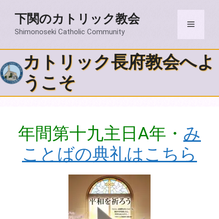
コ
下関のカトリック教会
ン
メ
テ
Shimonoseki Catholic Community
ン
ニ
ツ
カトリック長府教会へよ
へ
うこそ
ス
ュ
キ
ッ
ー
プ
年間第十九主日A年・
み
ことばの典礼はこちら