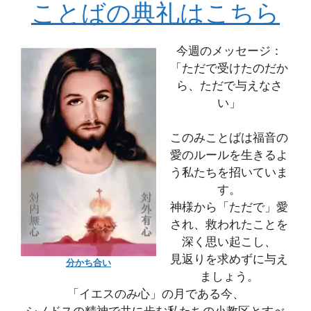
ことばの典礼はこちら
今週のメッセージ：
「ただで受けたのだか
ら、ただで与えなさ
い」
このみことばは福音の
愛のルールを生きるよ
う私たちを招いていま
す。
神様から「ただで」愛
され、救われたことを
深く思い起こし、
見返りを求めずに与え
分かち合い
ましょう。
「イエスのみ心」の月である今、
シノドスの精神で共に歩む私たちの小教区とすべ