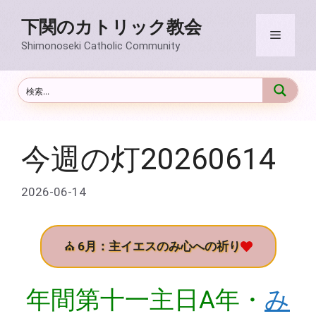
コ
下関のカトリック教会
ン
メ
テ
Shimonoseki Catholic Community
ン
ニ
ツ
へ
ス
ュ
キ
ッ
今週の灯20260614
ー
プ
2026-06-14
⛪
6月：主イエスのみ心への祈り
年間第十一主日A年・
み