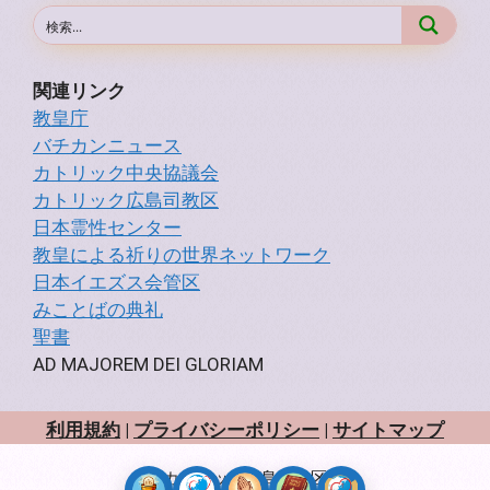
関連リンク
教皇庁
バチカンニュース
カトリック中央協議会
カトリック広島司教区
日本霊性センター
教皇による祈りの世界ネットワーク
日本イエズス会管区
みことばの典礼
聖書
AD MAJOREM DEI GLORIAM
利用規約
|
プライバシーポリシー
|
サイトマップ
カトリック広島司教区